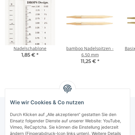
Nadelschablone
bamboo Nadelspitzen -
Basi
6.50 mm
1,85 €
*
11,25 €
*
Wie wir Cookies & Co nutzen
Durch Klicken auf „Alle akzeptieren“ gestatten Sie den
Informationen
Einsatz folgender Dienste auf unserer Website: YouTube,
Vimeo, ReCaptcha. Sie können die Einstellung jederzeit
ändern (Fingerabdruck-Icon links unten). Weitere Details